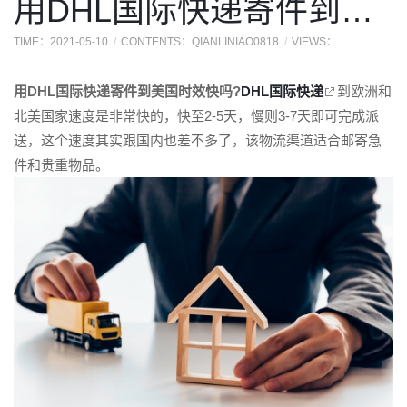
用DHL国际快递寄件到美国时效快吗?
TIME：2021-05-10
CONTENTS：QIANLINIAO0818
VIEWS：
用DHL国际快递寄件到美国时效快吗?
DHL国际快递
到欧洲和
北美国家速度是非常快的，快至2-5天，慢则3-7天即可完成派
送，这个速度其实跟国内也差不多了，该物流渠道适合邮寄急
件和贵重物品。