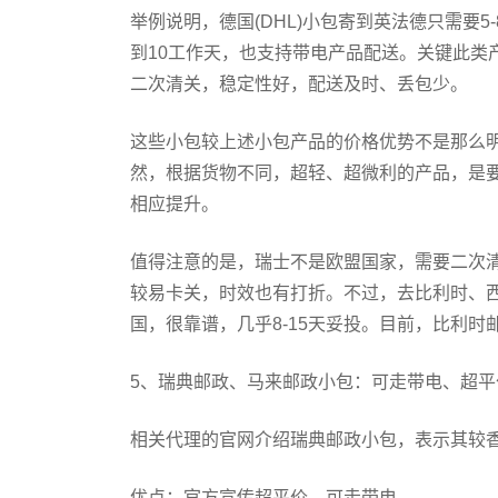
举例说明，德国(DHL)小包寄到英法德只需要
到10工作天，也支持带电产品配送。关键此类
二次清关，稳定性好，配送及时、丢包少。
这些小包较上述小包产品的价格优势不是那么
然，根据货物不同，超轻、超微利的产品，是
相应提升。
值得注意的是，瑞士不是欧盟国家，需要二次
较易卡关，时效也有打折。不过，去比利时、
国，很靠谱，几乎8-15天妥投。目前，比利
5、瑞典邮政、马来邮政小包：可走带电、超平
相关代理的官网介绍瑞典邮政小包，表示其较
优点：官方宣传超平价、可走带电